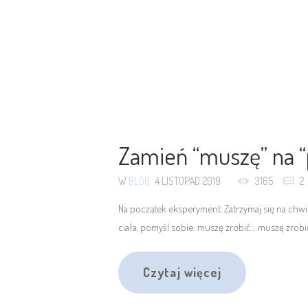
Zamień “muszę” na “p
W
BLOG
4 LISTOPAD 2019
3165
2
Na początek eksperyment. Zatrzymaj się na chwil
ciała, pomyśl sobie: muszę zrobić… muszę zrobi
Czytaj więcej