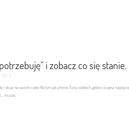
otrzebuję” i zobacz co się stanie.
1
ę i skup na swoim ciele. Na tym jak płynie Twój oddech, gdzie czujesz napięci
ć… muszę...