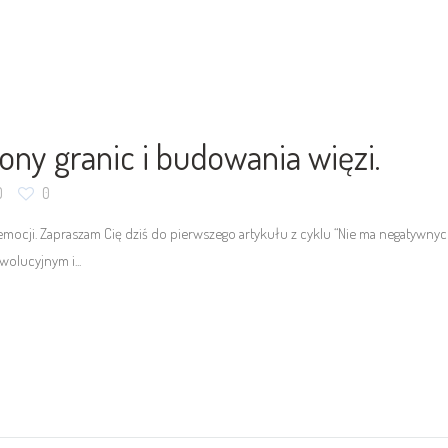
ony granic i budowania więzi.
0
0
cji. Zapraszam Cię dziś do pierwszego artykułu z cyklu “Nie ma negatywnych
olucyjnym i...