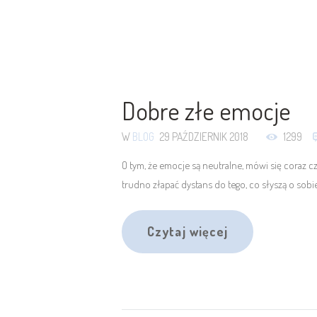
Dobre złe emocje
W
BLOG
29 PAŹDZIERNIK 2018
1299
O tym, że emocje są neutralne, mówi się coraz c
trudno złapać dystans do tego, co słyszą o sobi
Czytaj więcej