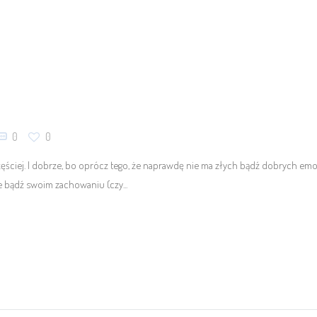
0
0
zęściej. I dobrze, bo oprócz tego, że naprawdę nie ma złych bądź dobrych emoc
e bądź swoim zachowaniu (czy...