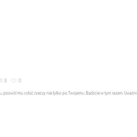
0
0
, pozwól mu robić rzeczy nie tylko po Twojemu. Bądźcie w tym razem. Uważni