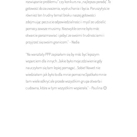
rozwiązanie problemu” czy konkurs na „najlepsza poradę”. To
gotowość do zauważenia, wysłuchania i bycia. Poruszyłyście
również ten trudny temat braku naszej gotowości
zdejmując poczucie odpowiedzialności i myśl ze udzielić
pomocy zawsze musimy. Niezwykle cenne było móc
otwarcie porozmawiać i pobyć ze swoimi trudnościami i
przyjrzeć się swoim granicom.” ~ Nadia
“Na warsztaty PPP zapisałam się by móc być lepszym
wsparciem dla innych. Jakie było moje zdziwienie gdy
nauczyłam się tam lepiej pomagać… Sobie! Nawet nie
wiedziałam jak było to dla mnie pomocne.Spotkało mnie
tam wiele odkryć ale przede wszystkim grupa otwarta i
cudowna, która w tym wszystkim wspierała.” ~ Paulina 🙂