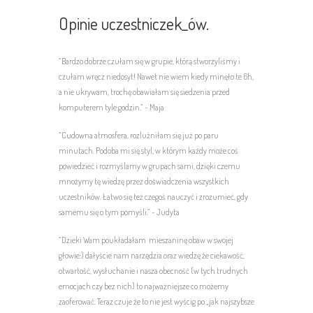
Opinie uczestniczek_ów.
“Bardzo dobrze czułam się w grupie, którą stworzyliśmy i
czułam wręcz niedosyt! Nawet nie wiem kiedy minęło te 6h,
a nie ukrywam, trochę obawiałam się siedzenia przed
komputerem tyle godzin.” ~ Maja
“Cudowna atmosfera, rozluźniłam się już po paru
minutach. Podoba mi się styl, w którym każdy może coś
powiedzieć i rozmyślamy w grupach sami, dzięki czemu
mnożymy tę wiedzę przez doświadczenia wszystkich
uczestników. Łatwo się też czegoś nauczyć i zrozumieć, gdy
samemu się o tym pomyśli.” ~ Judyta
“Dzieki Wam poukładałam
mieszaninę obaw w swojej
głowie:) dałyście nam narzędzia oraz wiedzę że ciekawość,
otwartość, wysłuchanie i nasza obecność (w tych trudnych
emocjach czy bez nich) to najważniejsze co możemy
zaoferować. Teraz czuje że to nie jest wyścig po „jak najszybsze