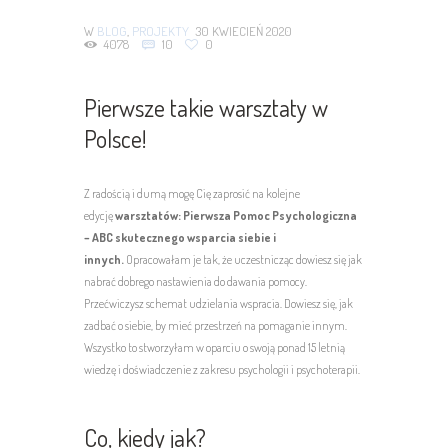
W
BLOG
,
PROJEKTY
30 KWIECIEŃ 2020
4078
10
0
Pierwsze takie warsztaty w
Polsce!
Z radością i dumą mogę Cię zaprosić na kolejne
edycję
warsztatów: Pierwsza Pomoc Psychologiczna
– ABC skutecznego wsparcia siebie i
innych.
Opracowałam je tak, że uczestnicząc dowiesz się jak
nabrać dobrego nastawienia do dawania pomocy.
Przećwiczysz schemat udzielania wspracia. Dowiesz się, jak
zadbać o siebie, by mieć przestrzeń na pomaganie innym.
Wszystko to stworzyłam w oparciu o swoją ponad 15 letnią
wiedzę i doświadczenie z zakresu psychologii i psychoterapii.
Co, kiedy jak?