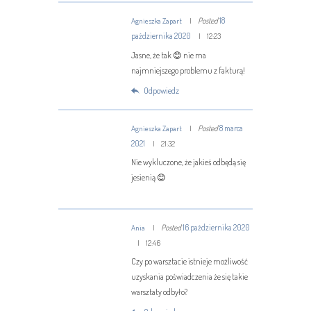
Posted
18
Agnieszka Zapart
października 2020
12:23
Jasne, że tak 😊 nie ma
najmniejszego problemu z fakturą!
Odpowiedz
Posted
8 marca
Agnieszka Zapart
2021
21:32
Nie wykluczone, że jakieś odbędą się
jesienią 😊
Posted
16 października 2020
Ania
12:46
Czy po warsztacie istnieje możliwość
uzyskania poświadczenia że się takie
warsztaty odbyło?