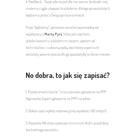
4. Feedback – Twoje zdanie jest dla nas ważne, bo dzięki niej
możemy ciągle ulepszać to szkolenie, dlatego po warsztatach
będziemy prosić o Twoją opinię w ankiecie.
Piszę “będziemy”, ponieważ warsztat poprowadzę we
współpracy z
Martą Pyrz
, która jest coachem,
szkoleniowcem z wieloletnim stażem, specem od
technikaliów i cudowną osobą, bez której wsparcia te
warsztaty pewnie jeszcze długo pozostałyby w sferze marzeń.
No dobra, to jak się zapisać?
1. Piszesz email o tytule “imię nazwisko zgłoszenie na PPP”
(Agnieszka Zapart zgłoszenie na PPP) na adres:
2. Dokonujesz wpłaty rezerwacyjnej wysokości 150 złotych.
3. Pozostałe 149 złoty wpłacasz minimum 14 dni przed datą
konkretnego warsztatu.