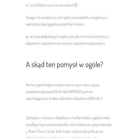
4. I już! Widzimy się na warsztacie 🙂
Uwaga: nie zwracamy pieniędzy w przypadku rezygnacji z
warsztatu dwa tygodnie przed terminem.
ps. W razie dodatkowych pytań pisz do mnie lub komentuj –
odpowiem i postaram się rozwiać wszystkie wątpliwości!
A skąd ten pomysł w ogóle?
Pomoc psychologiczna jest czymś czym zajmuję się
zawodowo od ponad 10 lat. Ale PIERWSZA pomoc
psychologiczną, to ideę, odkryłam dopiero w 2018 roku!
Jechałam metrem z Brooklynu na Manhattan, gdzie miało
się odbyć (wymarzone od kilku lat!) szkolenie z psychoterapii
u Ruelii Frank. Ścisk, tłok, hałas, mój wzrok próbuje się