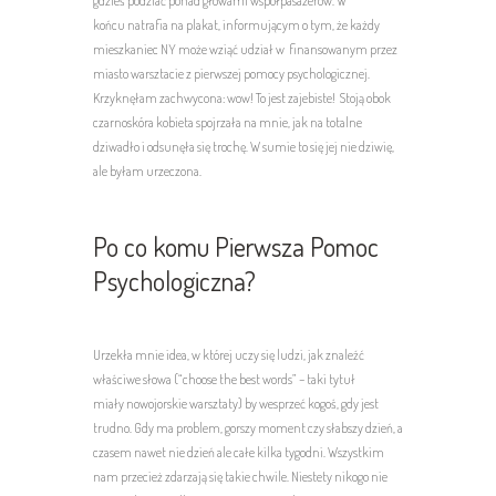
gdzieś podziać ponad głowami współpasażerów. W
końcu natrafia na plakat, informującym o tym, że każdy
mieszkaniec NY może wziąć udział w finansowanym przez
miasto warsztacie z pierwszej pomocy psychologicznej.
Krzyknęłam zachwycona: wow! To jest zajebiste! Stoją obok
czarnoskóra kobieta spojrzała na mnie, jak na totalne
dziwadło i odsunęła się trochę. W sumie to się jej nie dziwię,
ale byłam urzeczona.
Po co komu Pierwsza Pomoc
Psychologiczna?
Urzekła mnie idea, w której uczy się ludzi, jak znaleźć
właściwe słowa (“choose the best words” – taki tytuł
miały nowojorskie warsztaty) by wesprzeć kogoś, gdy jest
trudno. Gdy ma problem, gorszy moment czy słabszy dzień, a
czasem nawet nie dzień ale całe kilka tygodni. Wszystkim
nam przecież zdarzają się takie chwile. Niestety nikogo nie