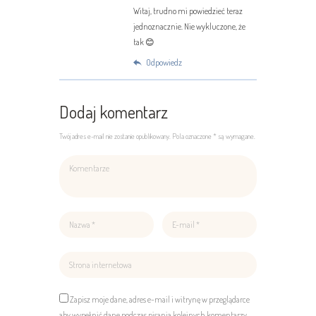
Witaj, trudno mi powiedzieć teraz
jednoznacznie. Nie wykluczone, że
tak 😊
Odpowiedz
Dodaj komentarz
Twój adres e-mail nie zostanie opublikowany. Pola oznaczone * są wymagane.
Zapisz moje dane, adres e-mail i witrynę w przeglądarce
aby wypełnić dane podczas pisania kolejnych komentarzy.