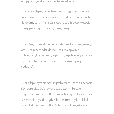
omijają kryzysy albo poważne, życiowe dramaty.
O ile łatwiej, lepiej, taniej żyłoby się nam, gdybyśmy umieli
sobie nawzajem pomagać w takich trudnych momentach.
Gdybyśmy potrafili znaleźć słowa i udzielić właściwe sobie
takiej, pierwszej pomocy psychologicznej.
Gdybyśmy to umieli, tak jak potrafimy odkazić ranę, nałożyć
opatrunek czy bandaż, do wielu spraw w ogóle nie
potrzebni byliby fachowcy. A jeśli już, to potrzebujący trafiali
by do nich bardziej zaopiekowani. Czy to nie byłoby
cudowne?!
Ludzie lepiej by sobie radzili z problemami, bo mieli by dobre
sieci wsparcia, a świat byłby dużo lepszym i bardziej
przyjaznym miejscem. Brzmi może trochę idealistycznie, ale
tak właśnie myślałam, gdy zobaczyłam wtedy ten plakat.
Nowy Jork oferował możliwość tworzenia takiego świata.