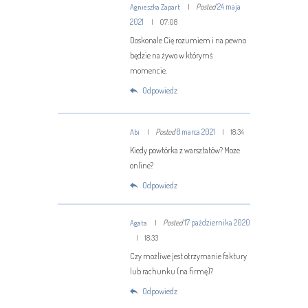
Posted
24 maja
Agnieszka Zapart
2021
07:08
Doskonale Cię rozumiem i na pewno
będzie na żywo w którymś
momencie.
Odpowiedz
Posted
8 marca 2021
Abi
18:34
Kiedy powtórka z warsztatów? Moze
online?
Odpowiedz
Posted
17 października 2020
Agata
18:33
Czy możliwe jest otrzymanie faktury
lub rachunku (na firmę)?
Odpowiedz