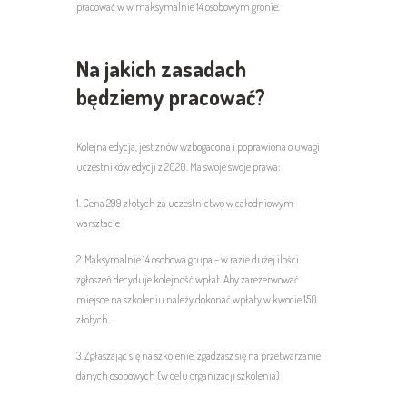
pracować w w maksymalnie 14 osobowym gronie.
Na jakich zasadach
będziemy pracować?
Kolejna edycja, jest znów wzbogacona i poprawiona o uwagi
uczestników edycji z 2020. Ma swoje
swoje prawa:
1. Cena 299 złotych za uczestnictwo w całodniowym
warsztacie
2. Maksymalnie 14 osobowa grupa – w razie dużej ilości
zgłoszeń decyduje kolejność wpłat. Aby zarezerwować
miejsce na szkoleniu należy dokonać wpłaty w kwocie 150
złotych.
3. Zgłaszając się na szkolenie, zgadzasz się na przetwarzanie
danych osobowych (w celu organizacji szkolenia)