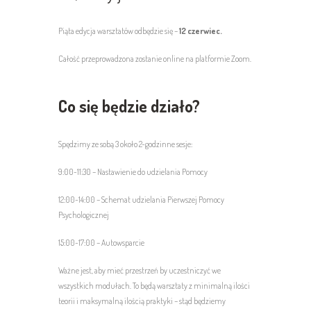
Piąta edycja warsztatów odbędzie się –
12 czerwiec.
Całość przeprowadzona zostanie online na platformie Zoom.
Co się będzie działo?
Spędzimy ze sobą 3 około 2-godzinne sesje:
9:00-11:30 – Nastawienie do udzielania Pomocy
12:00-14:00 – Schemat udzielania Pierwszej Pomocy
Psychologicznej
15:00-17:00 – Autowsparcie
Ważne jest, aby mieć przestrzeń by uczestniczyć we
wszystkich modułach. To będą warsztaty z minimalną ilości
teorii i maksymalną ilością praktyki – stąd będziemy