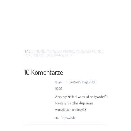
TAGI:
ONLINE
,
PIERWSZA POMOC
,
PIERWSZA POMOC
PSYCHOLOGICZNA
,
WARSZTATY
10 Komentarze
Posted
22 maja 2021
Graża
10:07
A czy będzie taki warsztat na żywo też?
Niestety nie odnajduję się na
warsztatach on line 🙁
Odpowiedz