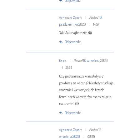
Odpowiedz
Posted
16
Agnieszka Zapart
października 2020
14:57
Tak! Jak najbardziej 😀
Odpowiedz
Posted
10 września 2020
Kasia
21:56
Czy jest szansa, ze warsztaty się
powtórzą na wiosnę? Niestety studiuje
zaocznie i we wszystkich trzech
terminach warsztatów mam zajęcia
na uczelni 🙁
Odpowiedz
Posted
12
Agnieszka Zapart
września 2020
08:59