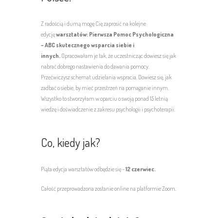
Z radością i dumą mogę Cię zaprosić na kolejne
edycję
warsztatów: Pierwsza Pomoc Psychologiczna
– ABC skutecznego wsparcia siebie i
innych.
Opracowałam je tak, że uczestnicząc dowiesz się jak
nabrać dobrego nastawienia do dawania pomocy.
Przećwiczysz schemat udzielania wspracia. Dowiesz się, jak
zadbać o siebie, by mieć przestrzeń na pomaganie innym.
Wszystko to stworzyłam w oparciu o swoją ponad 15 letnią
wiedzę i doświadczenie z zakresu psychologii i psychoterapii.
Co, kiedy jak?
Piąta edycja warsztatów odbędzie się –
12 czerwiec.
Całość przeprowadzona zostanie online na platformie Zoom.