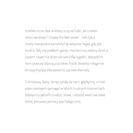
Urzekła mnie idea, w której uczy się ludzi, jak znaleźć
właściwe słowa (“choose the best words” – taki tytuł
miały nowojorskie warsztaty) by wesprzeć kogoś, gdy jest
trudno. Gdy ma problem, gorszy moment czy słabszy dzień, a
czasem nawet nie dzień ale całe kilka tygodni. Wszystkim
nam przecież zdarzają się takie chwile. Niestety nikogo nie
omijają kryzysy albo poważne, życiowe dramaty.
O ile łatwiej, lepiej, taniej żyłoby się nam, gdybyśmy umieli
sobie nawzajem pomagać w takich trudnych momentach.
Gdybyśmy potrafili znaleźć słowa i udzielić właściwe sobie
takiej, pierwszej pomocy psychologicznej.