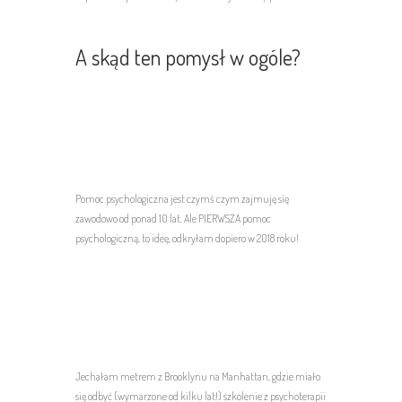
A skąd ten pomysł w ogóle?
Pomoc psychologiczna jest czymś czym zajmuję się
zawodowo od ponad 10 lat. Ale PIERWSZA pomoc
psychologiczną, to ideę, odkryłam dopiero w 2018 roku!
Jechałam metrem z Brooklynu na Manhattan, gdzie miało
się odbyć (wymarzone od kilku lat!) szkolenie z psychoterapii