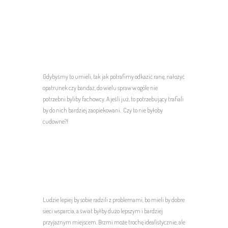
Gdybyśmy to umieli, tak jak potrafimy odkazić ranę, nałożyć
opatrunek czy bandaż, do wielu spraw w ogóle nie
potrzebni byliby fachowcy. A jeśli już, to potrzebujący trafiali
by do nich bardziej zaopiekowani. Czy to nie byłoby
cudowne?!
Ludzie lepiej by sobie radzili z problemami, bo mieli by dobre
sieci wsparcia, a świat byłby dużo lepszym i bardziej
przyjaznym miejscem. Brzmi może trochę idealistycznie, ale