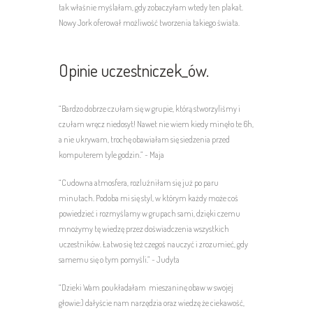
tak właśnie myślałam, gdy zobaczyłam wtedy ten plakat.
Nowy Jork oferował możliwość tworzenia takiego świata.
Opinie uczestniczek_ów.
“Bardzo dobrze czułam się w grupie, którą stworzyliśmy i
czułam wręcz niedosyt! Nawet nie wiem kiedy minęło te 6h,
a nie ukrywam, trochę obawiałam się siedzenia przed
komputerem tyle godzin.” ~ Maja
“Cudowna atmosfera, rozluźniłam się już po paru
minutach. Podoba mi się styl, w którym każdy może coś
powiedzieć i rozmyślamy w grupach sami, dzięki czemu
mnożymy tę wiedzę przez doświadczenia wszystkich
uczestników. Łatwo się też czegoś nauczyć i zrozumieć, gdy
samemu się o tym pomyśli.” ~ Judyta
“Dzieki Wam poukładałam
mieszaninę obaw w swojej
głowie:) dałyście nam narzędzia oraz wiedzę że ciekawość,