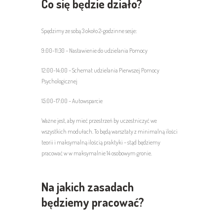
Co się będzie działo?
Spędzimy ze sobą 3 około 2-godzinne sesje:
9:00-11:30 – Nastawienie do udzielania Pomocy
12:00-14:00 – Schemat udzielania Pierwszej Pomocy
Psychologicznej
15:00-17:00 – Autowsparcie
Ważne jest, aby mieć przestrzeń by uczestniczyć we
wszystkich modułach. To będą warsztaty z minimalną ilości
teorii i maksymalną ilością praktyki – stąd będziemy
pracować w w maksymalnie 14 osobowym gronie.
Na jakich zasadach
będziemy pracować?