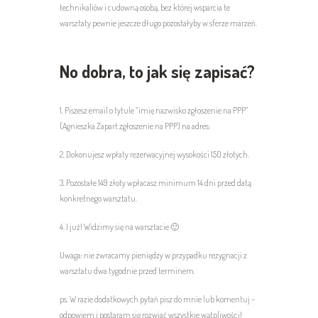
technikaliów i cudowną osobą, bez której wsparcia te
warsztaty pewnie jeszcze długo pozostałyby w sferze marzeń.
No dobra, to jak się zapisać?
1. Piszesz email o tytule “imię nazwisko zgłoszenie na PPP”
(Agnieszka Zapart zgłoszenie na PPP) na adres:
2. Dokonujesz wpłaty rezerwacyjnej wysokości 150 złotych.
3. Pozostałe 149 złoty wpłacasz minimum 14 dni przed datą
konkretnego warsztatu.
4. I już! Widzimy się na warsztacie 🙂
Uwaga: nie zwracamy pieniędzy w przypadku rezygnacji z
warsztatu dwa tygodnie przed terminem.
ps. W razie dodatkowych pytań pisz do mnie lub komentuj –
odpowiem i postaram się rozwiać wszystkie wątpliwości!