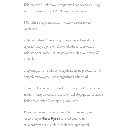
Kolejna edycja, jest znów wzbogacona i poprawiona o uwagi
uczestników edycji z 2020. Ma swoje
swoje prawa:
1. Cena 299 złotych za uczestnictwo w całodniowym
warsztacie
2. Maksymalnie 14 osobowa grupa – w razie dużej ilości
zgłoszeń decyduje kolejność wpłat. Aby zarezerwować
miejsce na szkoleniu należy dokonać wpłaty w kwocie 150
złotych.
3. Zgłaszając się na szkolenie, zgadzasz się na przetwarzanie
danych osobowych (w celu organizacji szkolenia)
4. Feedback – Twoje zdanie jest dla nas ważne, bo dzięki niej
możemy ciągle ulepszać to szkolenie, dlatego po warsztatach
będziemy prosić o Twoją opinię w ankiecie.
Piszę “będziemy”, ponieważ warsztat poprowadzę we
współpracy z
Martą Pyrz
, która jest coachem,
szkoleniowcem z wieloletnim stażem, specem od