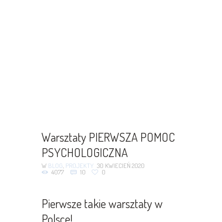
Warsztaty PIERWSZA POMOC
PSYCHOLOGICZNA
W
BLOG
,
PROJEKTY
30 KWIECIEŃ 2020
4077
10
0
Pierwsze takie warsztaty w
Polsce!