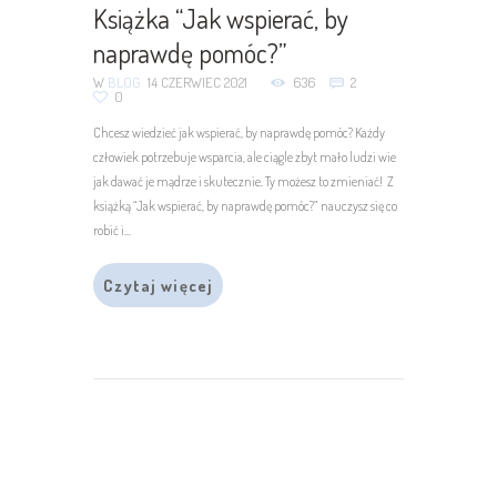
Książka “Jak wspierać, by
naprawdę pomóc?”
W
BLOG
14 CZERWIEC 2021
636
2
0
Chcesz wiedzieć jak wspierać, by naprawdę pomóc? Każdy
człowiek potrzebuje wsparcia, ale ciągle zbyt mało ludzi wie
jak dawać je mądrze i skutecznie. Ty możesz to zmieniać! Z
książką “Jak wspierać, by naprawdę pomóc?” nauczysz się co
robić i...
Czytaj więcej