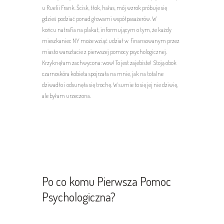
u Ruelii Frank. Ścisk, tłok, hałas, mój wzrok próbuje się
gdzieś podziać ponad głowami współpasażerów. W
końcu natrafia na plakat, informującym o tym, że każdy
mieszkaniec NY może wziąć udział w finansowanym przez
miasto warsztacie z pierwszej pomocy psychologicznej.
Krzyknęłam zachwycona: wow! To jest zajebiste! Stoją obok
czarnoskóra kobieta spojrzała na mnie, jak na totalne
dziwadło i odsunęła się trochę. W sumie to się jej nie dziwię,
ale byłam urzeczona.
Po co komu Pierwsza Pomoc
Psychologiczna?