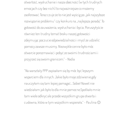
otwartość, wysłuchanie i nasza obecność (w tych trudnych
emocjach czy bez nich) to najważniejsze co możemy
zaoferować. Teraz czuje że to nie jest wyścig po „jak najszybsze
rozwiązanie problemu” czy konkurs na „najlepsza poradę”. To
gotowość do zauważenia, wysłuchania i bycia. Poruszyłyście
również ten trudny temat braku naszej gotowości
zdejmując poczucie odpowiedzialności i myśl ze udzielić
pomocy zawsze musimy. Niezwykle cenne było móc
otwarcie porozmawiać i pobyć ze swoimi trudnościami i
przyjrzeć się swoim granicom.” ~ Nadia
“Na warsztaty PPP zapisałam się by móc być lepszym
wsparciem dla innych. Jakie było moje zdziwienie gdy
nauczyłam się tam lepiej pomagać… Sobie! Nawet nie
wiedziałam jak było to dla mnie pomocne.Spotkało mnie
tam wiele odkryć ale przede wszystkim grupa otwarta i
cudowna, która w tym wszystkim wspierała.” ~ Paulina 🙂