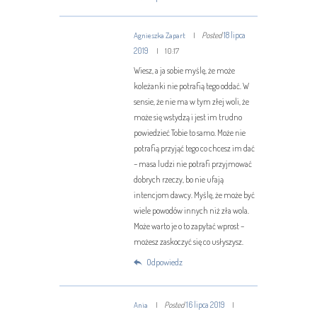
Posted
18 lipca
Agnieszka Zapart
2019
10:17
Wiesz, a ja sobie myślę, że może
koleżanki nie potrafią tego oddać. W
sensie, że nie ma w tym złej woli, że
może się wstydzą i jest im trudno
powiedzieć Tobie to samo. Może nie
potrafią przyjąć tego co chcesz im dać
– masa ludzi nie potrafi przyjmować
dobrych rzeczy, bo nie ufają
intencjom dawcy. Myślę, że może być
wiele powodów innych niż zła wola.
Może warto je o to zapytać wprost –
możesz zaskoczyć się co usłyszysz.
Odpowiedz
Posted
16 lipca 2019
Ania