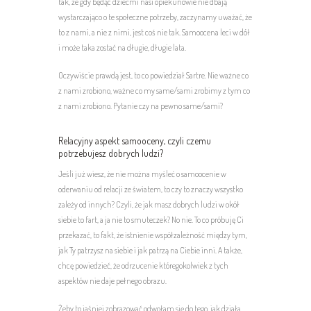
tak, że gdy będąc dziećmi nasi opiekunowie nie dbają
wystarczająco o te społeczne potrzeby, zaczynamy uważać, że
to z nami, a nie z nimi, jest coś nie tak. Samoocena leci w dół
i może taka zostać na długie, długie lata.
Oczywiście prawdą jest, to co powiedział Sartre. Nie ważne co
z nami zrobiono, ważne co my same/sami zrobimy z tym co
z nami zrobiono. Pytanie czy na pewno same/sami?
Relacyjny aspekt samooceny, czyli czemu
potrzebujesz dobrych ludzi?
Jeśli już wiesz, że nie można myśleć o samoocenie w
oderwaniu od relacji ze światem, to czy to znaczy wszystko
zależy od innych? Czyli, że jak masz dobrych ludzi w okół
siebie to fart, a ja nie to smuteczek? No nie. To co próbuję Ci
przekazać, to fakt, że istnienie współzależność między tym,
jak Ty patrzysz na siebie i jak patrzą na Ciebie inni. A także,
chcę powiedzieć, że odrzucenie któregokolwiek z tych
aspektów nie daje pełnego obrazu.
Żeby to jaśniej zobrazować odwołam się do tego, jak działa