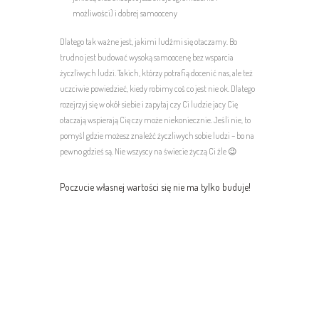
możliwości) i dobrej samooceny
Dlatego tak ważne jest, jakimi ludźmi się otaczamy. Bo
trudno jest budować wysoką samoocenę bez wsparcia
życzliwych ludzi. Takich, którzy potrafią docenić nas, ale też
uczciwie powiedzieć, kiedy robimy coś co jest nie ok. Dlatego
rozejrzyj się w okół siebie i zapytaj czy Ci ludzie jacy Cię
otaczają wspierają Cię czy może niekoniecznie. Jeśli nie, to
pomyśl gdzie możesz znaleźć życzliwych sobie ludzi – bo na
pewno gdzieś są. Nie wszyscy na świecie życzą Ci źle 😉
Poczucie własnej wartości się nie ma tylko buduje!