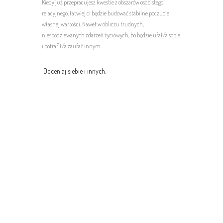
Kiedy już przepracujesz kwestie z obszarów osobistego i
relacyjnego, łatwiej ci będzie budować stabilne poczucie
własnej wartości. Nawet w obliczu trudnych,
niespodziewanych zdarzeń życiowych, bo będzie ufał/a sobie
i potrafił/a zaufać innym.
Doceniaj siebie i innych.