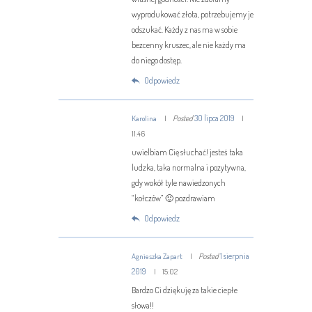
wyprodukować złota, potrzebujemy je
odszukać. Każdy z nas ma w sobie
bezcenny kruszec, ale nie każdy ma
do niego dostęp.
Odpowiedz
Posted
30 lipca 2019
Karolina
11:46
uwielbiam Cię słuchać! jesteś taka
ludzka, taka normalna i pozytywna,
gdy wokół tyle nawiedzonych
“kołczów” 🙂 pozdrawiam
Odpowiedz
Posted
1 sierpnia
Agnieszka Zapart
2019
15:02
Bardzo Ci dziękuję za takie ciepłe
słowa!!