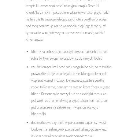
terapia (tu w szczególności relacyjna terapia Gestalt).
Klient/ka z niskim poczuciem własnej wartości przychodzi
na terapię. Nawiązuje relację z psychoterapeutką i pracuje
nad sobą poruszając rożne ważne dla niej/jego tematy. W
tym czasie, w największym uproszczeniu, ma się zadziać
kilka rzeczy:
klient/ka potrzebuje nauczyć się słuchać siebie i ufać
sobie (w tym swojemu osądowi co do innych ludzi)
zaufać terapeutce i brać pod uwagę (albo nie, bo to święte
prawo klienta) jej zdanie jako takie, którego celem jest
wspierać wzrost i rozwój. To nie znaczy, że terapeutka
mówi tylko same, przyjemne rzeczy, które chce usłyszeć
klient. Czasem są to rzeczy trudne ale dzięki temu, że
jest więź i zaufanie łatwiej przyjąć taką informację, bo
jest ona szczera i z założeniem wsparcia rozwoju
klienta/ki.
dopiero te dwa czynniki w połączeniu dają możliwość
budowania realnego obrazu siebie (takiego gdzie wiesz
jakie są oraz akceptujesz swoje ograniczenia i