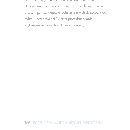
“
Miłość i szacunek się robi
” został tak zaprojektowany, żeby
Ci w tym pomóc. Kreseczka, bohaterka moich obrazków, krok
po kroku przeprowadzi Cię przez proces budowania
większego oparcia w sobie i dobrej samooceny.
TAGI:
POCZUCIE WŁASNEJ WARTOŚCI
,
SAMOOCENA