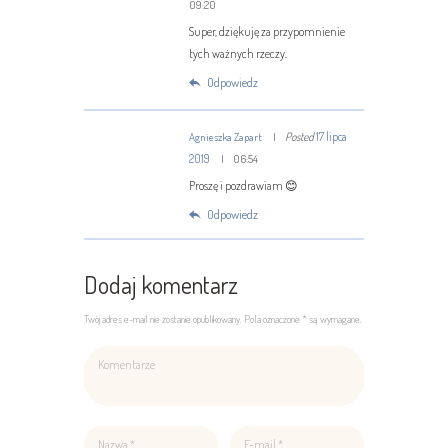
09:20
Super, dziękuję za przypomnienie
tych ważnych rzeczy.
Odpowiedz
Posted
17 lipca
Agnieszka Zapart
2019
06:54
Proszę i pozdrawiam 😊
Odpowiedz
Dodaj komentarz
Twój adres e-mail nie zostanie opublikowany. Pola oznaczone * są wymagane.