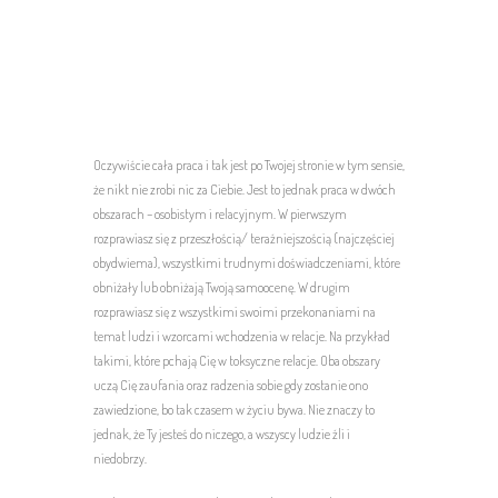
Oczywiście cała praca i tak jest po Twojej stronie w tym sensie,
że nikt nie zrobi nic za Ciebie. Jest to jednak praca w dwóch
obszarach – osobistym i relacyjnym. W pierwszym
rozprawiasz się z przeszłością/ teraźniejszością (najczęściej
obydwiema), wszystkimi trudnymi doświadczeniami, które
obniżały lub obniżają Twoją samoocenę. W drugim
rozprawiasz się z wszystkimi swoimi przekonaniami na
temat ludzi i wzorcami wchodzenia w relacje. Na przykład
takimi, które pchają Cię w toksyczne relacje. Oba obszary
uczą Cię zaufania oraz radzenia sobie gdy zostanie ono
zawiedzione, bo tak czasem w życiu bywa. Nie znaczy to
jednak, że Ty jesteś do niczego, a wszyscy ludzie źli i
niedobrzy.