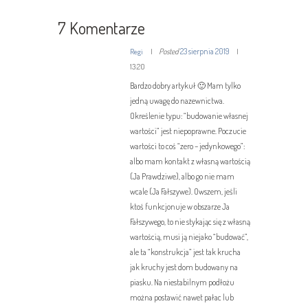
7 Komentarze
Posted
23 sierpnia 2019
Regi
13:20
Bardzo dobry artykuł 🙂 Mam tylko
jedną uwagę do nazewnictwa.
Określenie typu: “budowanie własnej
wartości” jest niepoprawne. Poczucie
wartości to coś “zero – jedynkowego”:
albo mam kontakt z własną wartością
(Ja Prawdziwe), albo go nie mam
wcale (Ja Fałszywe). Owszem, jeśli
ktoś funkcjonuje w obszarze Ja
Fałszywego, to nie stykając się z własną
wartością, musi ją niejako “budować”,
ale ta “konstrukcja” jest tak krucha
jak kruchy jest dom budowany na
piasku. Na niestabilnym podłożu
można postawić nawet pałac lub