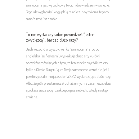
samoocena jest wypadkową Twoich doświadczeń w świecie.
Tego jak wyglądały i wyglądają relacje z innymi oraz tego co
sam/a myślisz o sobie.
To nie wystarczy sobie powiedzieć “jestem
zwycięzcą”… bardzo dużo razy?
Jeśli wrzucić w wyszukiwarkę “samoocena” albo po
angielsku “self esteem”, wyskakuje dużo artykułów i
obrazków mówiących o tym, że ten aspekt psychiki zależy
tylko o Ciebie. Sugerują, że Twoja samoocena wzrośnie, jeśli
powtórzysz afirmujące zdania X,Y,Z wystarczająco dużo razy.
Albo, że jeśli przestaniesz słuchać innych, a zaczniesz siebie,
spotkasz się ze sobą i zaakceptujesz siebie, to wtedy nastąpi
zmiana.