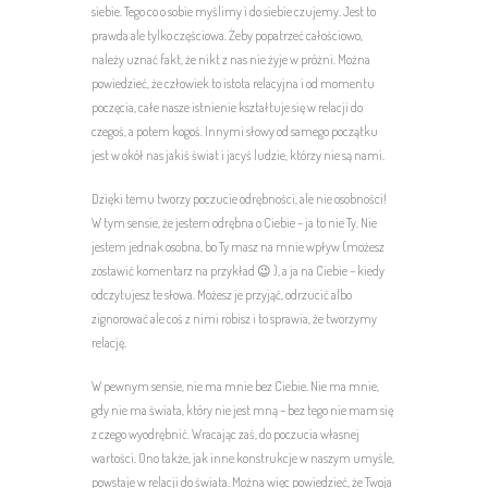
siebie. Tego co o sobie myślimy i do siebie czujemy. Jest to
prawda ale tylko częściowa. Żeby popatrzeć całościowo,
należy uznać fakt, że nikt z nas nie żyje w próżni. Można
powiedzieć, że człowiek to istota relacyjna i od momentu
poczęcia, całe nasze istnienie kształtuje się w relacji do
czegoś, a potem kogoś. Innymi słowy od samego początku
jest w okół nas jakiś świat i jacyś ludzie, którzy nie są nami.
Dzięki temu tworzy poczucie odrębności, ale nie osobności!
W tym sensie, że jestem odrębna o Ciebie – ja to nie Ty. Nie
jestem jednak osobna, bo Ty masz na mnie wpływ (możesz
zostawić komentarz na przykład 😉 ), a ja na Ciebie – kiedy
odczytujesz te słowa. Możesz je przyjąć, odrzucić albo
zignorować ale coś z nimi robisz i to sprawia, że tworzymy
relację.
W pewnym sensie, nie ma mnie bez Ciebie. Nie ma mnie,
gdy nie ma świata, który nie jest mną – bez tego nie mam się
z czego wyodrębnić. Wracając zaś, do poczucia własnej
wartości. Ono także, jak inne konstrukcje w naszym umyśle,
powstaje w relacji do świata. Można więc powiedzieć, że Twoja