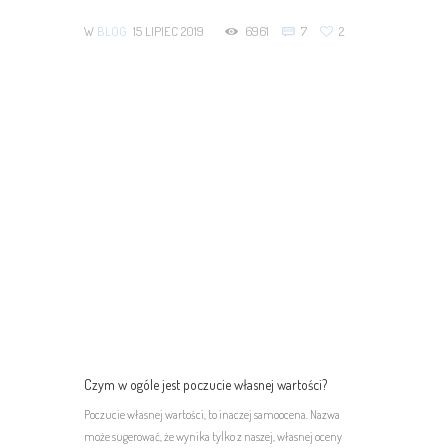
W
BLOG
15 LIPIEC 2019
6961
7
2
Czym w ogóle jest poczucie własnej wartości?
Poczucie własnej wartości, to inaczej samoocena. Nazwa
może sugerować, że wynika tylko z naszej, własnej oceny