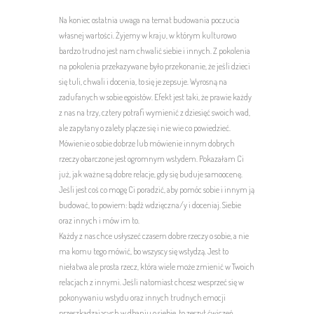
Na koniec ostatnia uwaga na temat budowania poczucia
własnej wartości. Żyjemy w kraju, w którym kulturowo
bardzo trudno jest nam chwalić siebie i innych. Z pokolenia
na pokolenia przekazywane było przekonanie, że jeśli dzieci
się tuli, chwali i docenia, to się je zepsuje. Wyrosną na
zadufanych w sobie egoistów. Efekt jest taki, że prawie każdy
z nas na trzy, cztery potrafi wymienić z dziesięć swoich wad,
ale zapytany o zalety plącze się i nie wie co powiedzieć.
Mówienie o sobie dobrze lub mówienie innym dobrych
rzeczy obarczone jest ogromnym wstydem. Pokazałam Ci
już, jak ważne są dobre relacje, gdy się buduje samoocenę.
Jeśli jest coś co mogę Ci poradzić, aby pomóc sobie i innym ją
budować, to powiem: bądź wdzięczna/y i doceniaj. Siebie
oraz innych i mów im to.
Każdy z nas chce usłyszeć czasem dobre rzeczy o sobie, a nie
ma komu tego mówić, bo wszyscy się wstydzą. Jest to
niełatwa ale prosta rzecz, która wiele może zmienić w Twoich
relacjach z innymi. Jeśli natomiast chcesz wesprzeć się w
pokonywaniu wstydu oraz innych trudnych emocji
przeszkadzających w dbaniu o siebie, to zeszyt ćwiczeń