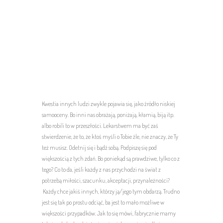
Kwestia innych ludzi zwykle pojawia się, jako źródło niskiej
samooceny. Bo inni nas obrażają, poniżają, kłamią, biją itp.
albo robili to w przeszłości. Lekarstwem ma być zaś
stwierdzenie, że to, że ktoś myśli o Tobie źle, nie znaczy, że Ty
też musisz. Odetnij się i bądź sobą. Podpiszę się pod
większością z tych zdań. Bo poniekąd są prawdziwe, tylko co z
tego? Co to da, jeśli każdy z nas przychodzi na świat z
potrzebą miłości, szacunku, akceptacji, przynależności?
Każdy chce jakiś innych, którzy ją/jego tym obdarzą. Trudno
jest się tak po prostu odciąć, ba jest to mało możliwe w
większości przypadków. Jak to się mówi, fabrycznie mamy