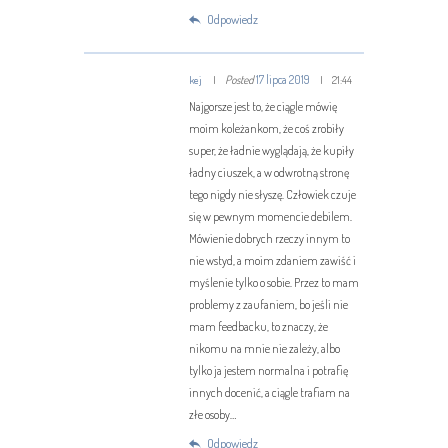
Odpowiedz
Posted
17 lipca 2019
kej
21:44
Najgorsze jest to, że ciągle mówię
moim koleżankom, że coś zrobiły
super, że ładnie wyglądają, że kupiły
ładny ciuszek, a w odwrotną stronę
tego nigdy nie słyszę. Człowiek czuje
się w pewnym momencie debilem.
Mówienie dobrych rzeczy innym to
nie wstyd, a moim zdaniem zawiść i
myślenie tylko o sobie. Przez to mam
problemy z zaufaniem, bo jeśli nie
mam feedbacku, to znaczy, że
nikomu na mnie nie zależy, albo
tylko ja jestem normalna i potrafię
innych docenić, a ciągle trafiam na
złe osoby…
Odpowiedz