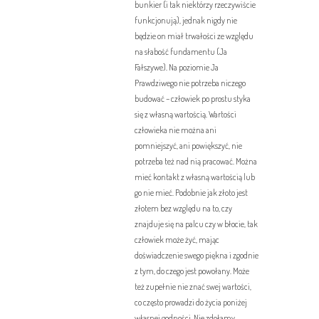
bunkier (i tak niektórzy rzeczywiście
funkcjonują), jednak nigdy nie
będzie on miał trwałości ze względu
na słabość fundamentu (Ja
Fałszywe). Na poziomie Ja
Prawdziwego nie potrzeba niczego
budować – człowiek po prostu styka
się z własną wartością. Wartości
człowieka nie można ani
pomniejszyć, ani powiększyć, nie
potrzeba też nad nią pracować. Można
mieć kontakt z własną wartością lub
go nie mieć. Podobnie jak złoto jest
złotem bez względu na to, czy
znajduje się na palcu czy w błocie, tak
człowiek może żyć, mając
doświadczenie swego piękna i zgodnie
z tym, do czego jest powołany. Może
też zupełnie nie znać swej wartości,
co często prowadzi do życia poniżej
własnej godności. Nie zdołamy