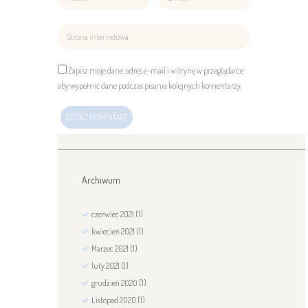
Zapisz moje dane, adres e-mail i witrynę w przeglądarce
aby wypełnić dane podczas pisania kolejnych komentarzy.
Archiwum
czerwiec
2021
(1)
kwiecień
2021
(1)
Marzec
2021
(1)
luty
2021
(1)
grudzień
2020
(1)
Listopad
2020
(1)