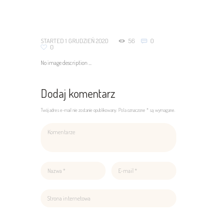
STARTED
1 GRUDZIEŃ 2020
56
0
0
No image description ...
Dodaj komentarz
Twój adres e-mail nie zostanie opublikowany. Pola oznaczone * są wymagane.