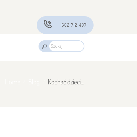
602 712 497
Home
Blog
Kochać dzieci…