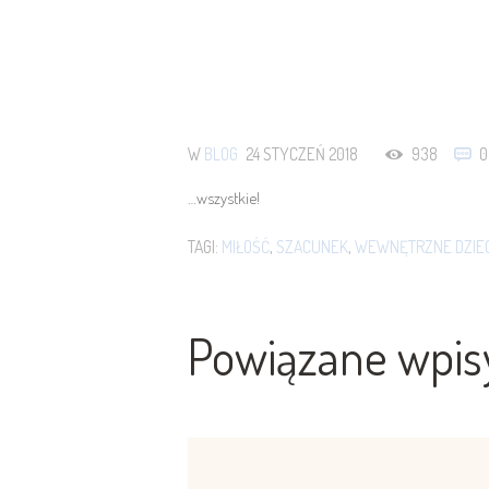
W
BLOG
24 STYCZEŃ 2018
938
0
…wszystkie!
TAGI:
MIŁOŚĆ
,
SZACUNEK
,
WEWNĘTRZNE DZIE
Powiązane wpis