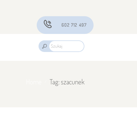
602 712 497
Home
Tag: szacunek