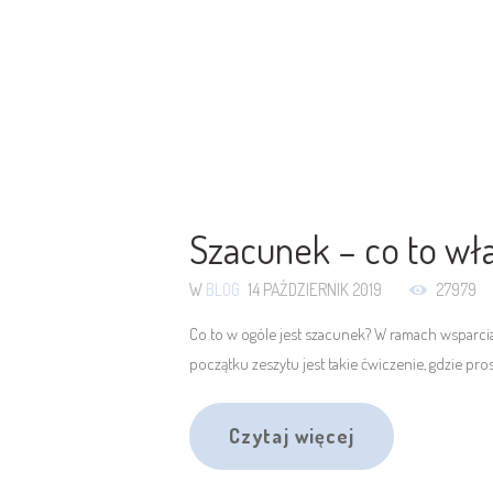
Szacunek – co to wł
W
BLOG
14 PAŹDZIERNIK 2019
27979
Co to w ogóle jest szacunek? W ramach wsparcia
początku zeszytu jest takie ćwiczenie, gdzie prosz
Czytaj więcej