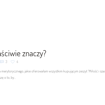
aściwie znaczy?
3
4
 merytorycznego, jakie oferowałam wszystkim kupującym zeszyt “Miłość i szacu
ę o to, by...