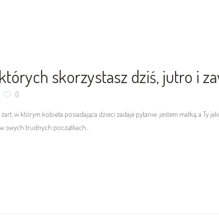
tórych skorzystasz dziś, jutro i z
0
żart, w którym kobieta posiadająca dzieci zadaje pytanie: jestem matką, a Ty
 w swych trudnych początkach...