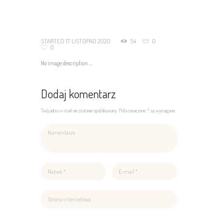
STARTED
17 LISTOPAD 2020
54
0
0
No image description ...
Dodaj komentarz
Twój adres e-mail nie zostanie opublikowany. Pola oznaczone * są wymagane.