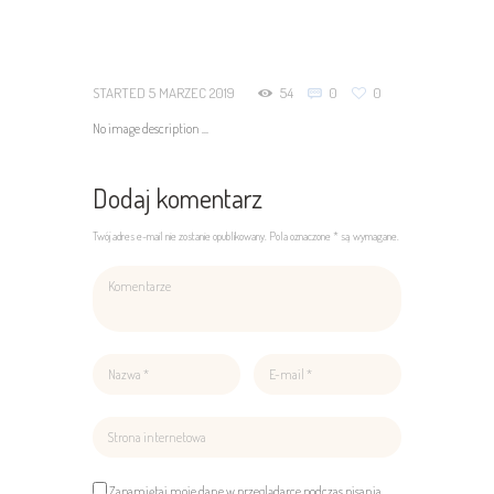
STARTED
5 MARZEC 2019
54
0
0
No image description ...
Dodaj komentarz
Twój adres e-mail nie zostanie opublikowany. Pola oznaczone * są wymagane.
Zapamiętaj moje dane w przeglądarce podczas pisania