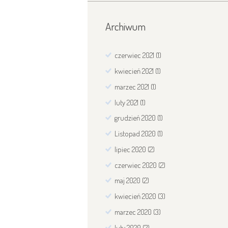
Archiwum
czerwiec
2021
(1)
kwiecień
2021
(1)
marzec
2021
(1)
luty
2021
(1)
grudzień
2020
(1)
Listopad
2020
(1)
lipiec
2020
(2)
czerwiec
2020
(2)
maj
2020
(2)
kwiecień
2020
(3)
marzec
2020
(3)
luty
2020
(2)