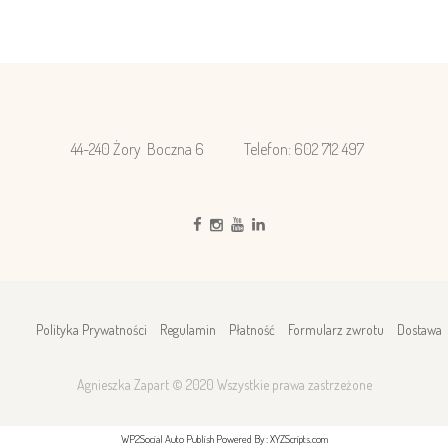
44-240 Żory Boczna 6
Telefon: 602 712 497
Polityka Prywatności
Regulamin
Płatność
Formularz zwrotu
Dostawa
Agnieszka Zapart © 2020 Wszystkie prawa zastrzeżone
WP2Social Auto Publish Powered By : XYZScripts.com