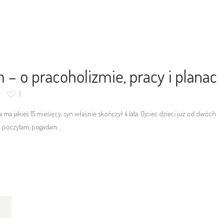
– o pracoholizmie, pracy i planac
2
1
ka ma jakieś 15 miesięcy, syn właśnie skończył 4 lata. Ojciec dzieci już od dwóc
 poczytam, pogadam...