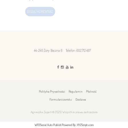
44-240 Żory Boczna 6
Telefon: 602 712 497
Polityka Prywatności
Regulamin
Płatność
Formularz zwrotu
Dostawa
Agnieszka Zapart © 2020 Wszystkie prawa zastrzeżone
WP2Social Auto Publish Powered By : XYZScripts.com