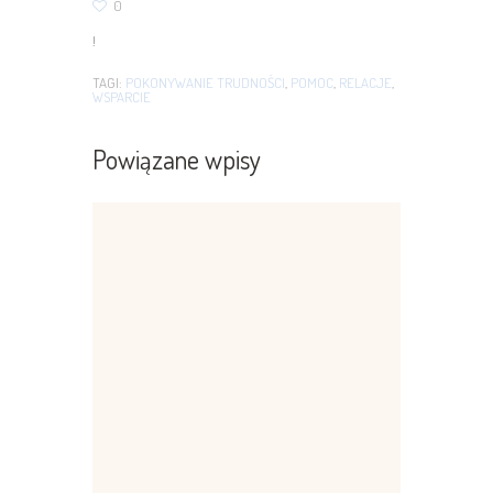
0
!
TAGI:
POKONYWANIE TRUDNOŚCI
,
POMOC
,
RELACJE
,
WSPARCIE
Powiązane wpisy