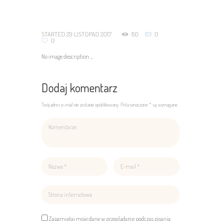
STARTED
29 LISTOPAD 2017
80
0
0
No image description ...
Dodaj komentarz
Twój adres e-mail nie zostanie opublikowany. Pola oznaczone * są wymagane.
Zapamiętaj moje dane w przeglądarce podczas pisania