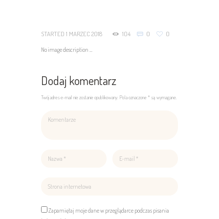
STARTED
1 MARZEC 2018
104
0
0
No image description ...
Dodaj komentarz
Twój adres e-mail nie zostanie opublikowany. Pola oznaczone * są wymagane.
Zapamiętaj moje dane w przeglądarce podczas pisania