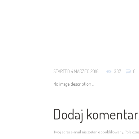
STARTED
4 MARZEC 2016
337
0
No image description ...
Dodaj komentar
Twój adres e-mail nie zostanie opublikowany. Pola oz