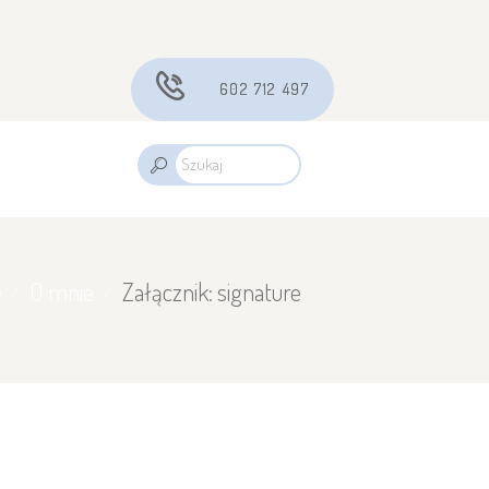
602 712 497
e
O mnie
Załącznik: signature