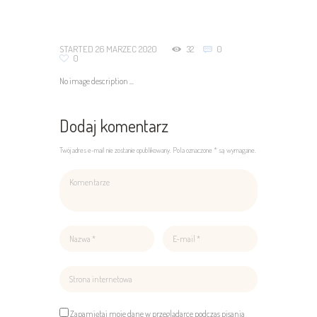
STARTED
26 MARZEC 2020
32
0
0
No image description ...
Dodaj komentarz
Twój adres e-mail nie zostanie opublikowany. Pola oznaczone * są wymagane.
Zapamiętaj moje dane w przeglądarce podczas pisania