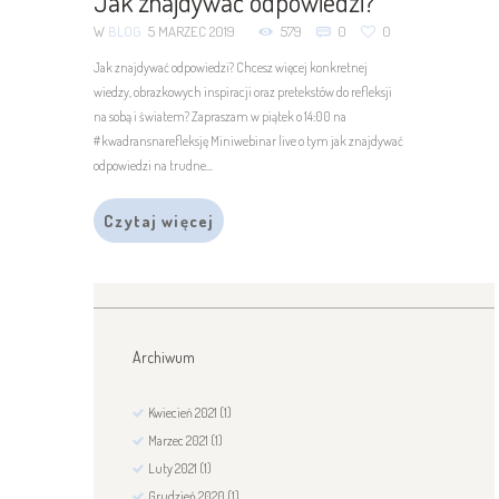
Jak znajdywać odpowiedzi?
W
BLOG
5 MARZEC 2019
579
0
0
Jak znajdywać odpowiedzi? Chcesz więcej konkretnej
wiedzy, obrazkowych inspiracji oraz pretekstów do refleksji
na sobą i światem? Zapraszam w piątek o 14:00 na
#kwadransnarefleksję Miniwebinar live o tym jak znajdywać
odpowiedzi na trudne...
Czytaj więcej
Archiwum
Kwiecień
2021
(1)
Marzec
2021
(1)
Luty
2021
(1)
Grudzień
2020
(1)