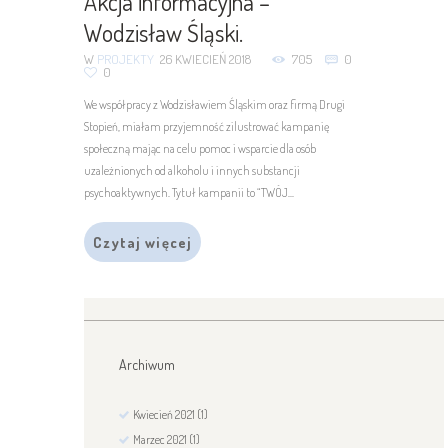
Akcja informacyjna –
Wodzisław Śląski.
W
PROJEKTY
26 KWIECIEŃ 2018
705
0
0
We współpracy z Wodzisławiem Śląskim oraz firmą Drugi
Stopień, miałam przyjemność zilustrować kampanię
społeczną mając na celu pomoc i wsparcie dla osób
uzależnionych od alkoholu i innych substancji
psychoaktywnych. Tytuł kampanii to “TWÓJ...
Czytaj więcej
Archiwum
Kwiecień
2021
(1)
Marzec
2021
(1)