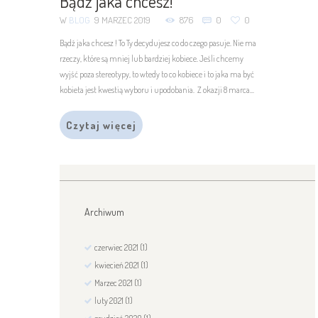
Bądź jaka chcesz!
W
BLOG
9 MARZEC 2019
876
0
0
Bądź jaka chcesz ! To Ty decydujesz co do czego pasuje. Nie ma
rzeczy, które są mniej lub bardziej kobiece. Jeśli chcemy
wyjść poza stereotypy, to wtedy to co kobiece i to jaka ma być
kobieta jest kwestią wyboru i upodobania. Z okazji 8 marca...
Czytaj więcej
Archiwum
czerwiec
2021
(1)
kwiecień
2021
(1)
Marzec
2021
(1)
luty
2021
(1)